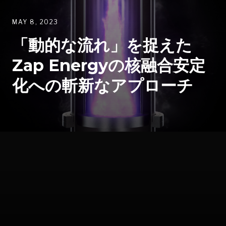
MAY 8, 2023
「動的な流れ」を捉えた
Zap Energyの核融合安定
化への斬新なアプローチ