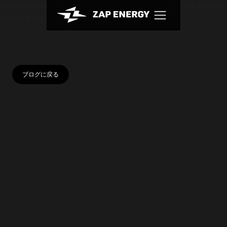
.w-webflow-badge { display: None !important; visibility: hidden
!important; }
ブログに戻る